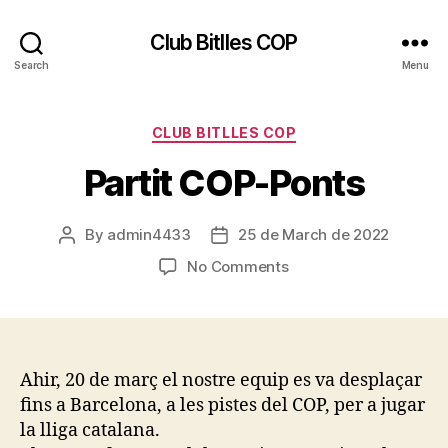
Club Bitlles COP
Search
Menu
Categories
CLUB BITLLES COP
Partit COP-Ponts
By
admin4433
25 de March de 2022
Post
Post
author
date
on
No Comments
Partit
COP-
Ponts
Ahir, 20 de març el nostre equip es va desplaçar
fins a Barcelona, a les pistes del COP, per a jugar
la lliga catalana.