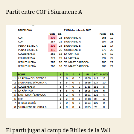
Catalana
2025
Partit entre COP i Siuranenc A
de
Bitlles
catalanes
El partit jugat al camp de Bitlles de la Vall