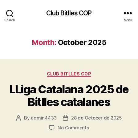
Club Bitlles COP
Search
Menu
Month:
October 2025
Categories
CLUB BITLLES COP
LLiga Catalana 2025 de
Bitlles catalanes
By
admin4433
28 de October de 2025
Post
Post
author
date
on
No Comments
LLiga