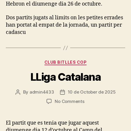
Hebron el diumenge dia 26 de octubre.
Dos partits jugats al limits on les petites errades
han portat al empat de la jornada, un partit per
cadascu
Categories
CLUB BITLLES COP
LLiga Catalana
By
admin4433
10 de October de 2025
Post
Post
author
date
on
No Comments
LLiga
Catalana
El partit que es tenia que jugar aquest
diumenge dia 12 d’octubre al Camp del