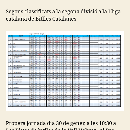
classificats
a
Segons classificats a la segona divisió a la Lliga
la
catalana de Bitlles Catalanes
Lliga
Catalana
de
Bitlles
Propera jornada dia 30 de gener, a les 10:30 a