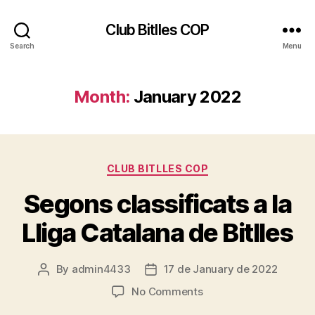
Club Bitlles COP
Search
Menu
Month:
January 2022
Categories
CLUB BITLLES COP
Segons classificats a la
Lliga Catalana de Bitlles
By
admin4433
17 de January de 2022
Post
Post
author
date
on
No Comments
Segons