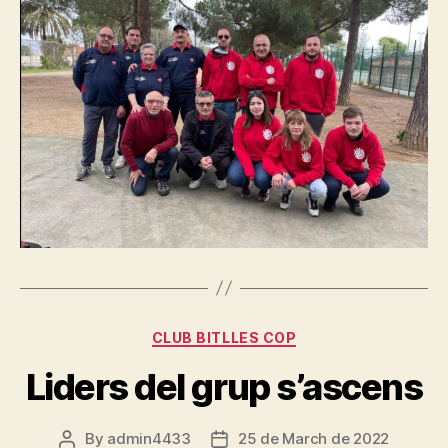
Categories
CLUB BITLLES COP
Liders del grup s’ascens
By
admin4433
25 de March de 2022
Post
Post