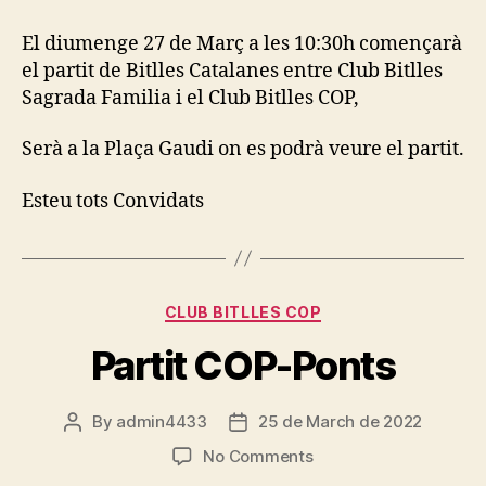
partit
Sagrada
El diumenge 27 de Març a les 10:30h començarà
Familia-
el partit de Bitlles Catalanes entre Club Bitlles
COP
Sagrada Familia i el Club Bitlles COP,
Serà a la Plaça Gaudi on es podrà veure el partit.
Esteu tots Convidats
Categories
CLUB BITLLES COP
Partit COP-Ponts
By
admin4433
25 de March de 2022
Post
Post
author
date
on
No Comments
Partit