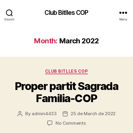
Club Bitlles COP
Search
Menu
Month:
March 2022
Categories
CLUB BITLLES COP
Proper partit Sagrada
Familia-COP
By
admin4433
25 de March de 2022
Post
Post
author
date
on
No Comments
Proper