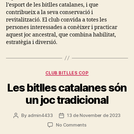
l’esport de les bitlles catalanes, i que
contribueix a la seva conservació i
revitalització. El club convida a totes les
persones interessades a conèixer i practicar
aquest joc ancestral, que combina habilitat,
estratègia i diversió.
Categories
CLUB BITLLES COP
Les bitlles catalanes són
un joc tradicional
By
admin4433
13 de November de 2023
Post
Post
author
date
on
No Comments
Les