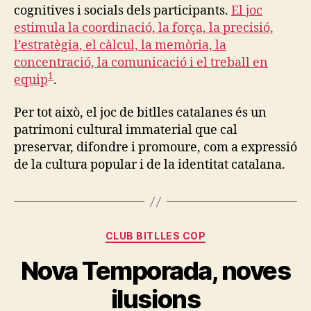
cognitives i socials dels participants.
El joc
estimula la coordinació, la força, la precisió,
l’estratègia, el càlcul, la memòria, la
concentració, la comunicació i el treball en
1
equip
.
Per tot això, el joc de bitlles catalanes és un
patrimoni cultural immaterial que cal
preservar, difondre i promoure, com a expressió
de la cultura popular i de la identitat catalana.
Categories
CLUB BITLLES COP
Nova Temporada, noves
ilusions