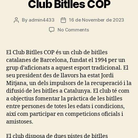
Club Bitlles COP
By
admin4433
16 de November de 2023
Post
Post
author
date
on
No Comments
Club
Bitlles
COP
El Club Bitlles COP és un club de bitlles
catalanes de Barcelona, fundat el 1994 per un
grup d’aficionats a aquest esport tradicional. El
seu president des de llavors ha estat Jordi
Mitjana, un dels impulsors de la recuperació i la
difusió de les bitlles a Catalunya. El club té com
a objectius fomentar la pràctica de les bitlles
entre persones de totes les edats i condicions,
així com participar en competicions oficials i
amistoses.
El club disposa de dues pistes de bitlles