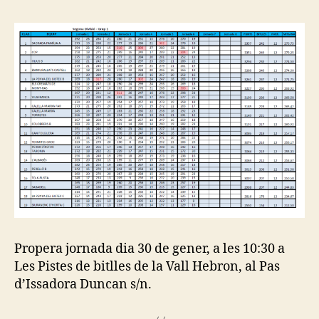
Catalana
de
Bitlles
Propera jornada dia 30 de gener, a les 10:30 a
Les Pistes de bitlles de la Vall Hebron, al Pas
d’Issadora Duncan s/n.