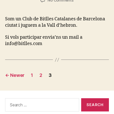
No Comments
CLUB
BITLLES
COP
Som un Club de Bitlles Catalanes de Barcelona
ciutat i juguem a la Vall d’hebron.
Si vols participar envia’ns un mail a
info@bitlles.com
Posts
←
Newer
1
2
3
pagination
Search
for: