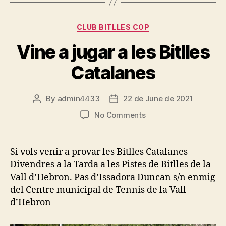
Categories
CLUB BITLLES COP
Vine a jugar a les Bitlles
Catalanes
By
admin4433
22 de June de 2021
Post
Post
author
date
on
No Comments
Vine
a
jugar
Si vols venir a provar les Bitlles Catalanes
a
Divendres a la Tarda a les Pistes de Bitlles de la
les
Vall d’Hebron. Pas d’Issadora Duncan s/n enmig
Bitlles
del Centre municipal de Tennis de la Vall
Catalanes
d’Hebron