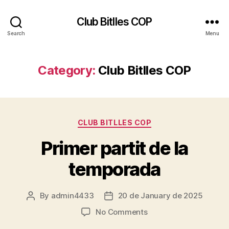
Club Bitlles COP
Search
Menu
Category:
Club Bitlles COP
Categories
CLUB BITLLES COP
Primer partit de la
temporada
By
admin4433
20 de January de 2025
Post
Post
author
date
on
No Comments
Primer