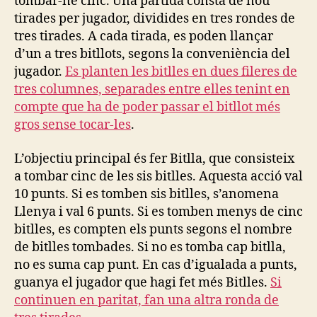
tombar-ne cinc. Una partida consta de nou
tirades per jugador, dividides en tres rondes de
tres tirades. A cada tirada, es poden llançar
d’un a tres bitllots, segons la conveniència del
jugador.
Es planten les bitlles en dues fileres de
tres columnes, separades entre elles tenint en
compte que ha de poder passar el bitllot més
gros sense tocar-les
.
L’objectiu principal és fer Bitlla, que consisteix
a tombar cinc de les sis bitlles. Aquesta acció val
10 punts. Si es tomben sis bitlles, s’anomena
Llenya i val 6 punts. Si es tomben menys de cinc
bitlles, es compten els punts segons el nombre
de bitlles tombades. Si no es tomba cap bitlla,
no es suma cap punt. En cas d’igualada a punts,
guanya el jugador que hagi fet més Bitlles.
Si
continuen en paritat, fan una altra ronda de