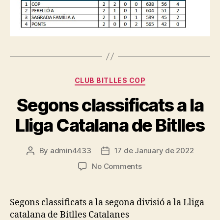
Categories
CLUB BITLLES COP
Segons classificats a la
Lliga Catalana de Bitlles
By
admin4433
17 de January de 2022
Post
Post
author
date
on
No Comments
Segons
classificats
a
Segons classificats a la segona divisió a la Lliga
la
catalana de Bitlles Catalanes
Lliga