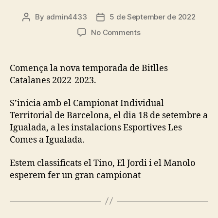
By
admin4433
5 de September de 2022
Post
Post
author
date
on
No Comments
Nova
Temporada,
noves
Comença la nova temporada de Bitlles
ilusions
Catalanes 2022-2023.
S’inicia amb el Campionat Individual
Territorial de Barcelona, el dia 18 de setembre a
Igualada, a les instalacions Esportives Les
Comes a Igualada.
Estem classificats el Tino, El Jordi i el Manolo
esperem fer un gran campionat