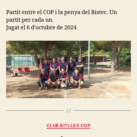
partit
de
Partit entre el COP i la penya del Bistec. Un
la
partit per cada un.
temporada
Jugat el 6 d’octubre de 2024
Categories
CLUB BITLLES COP