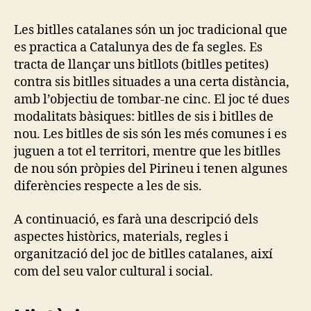
bitlles
catalanes
Les bitlles catalanes són un joc tradicional que
són
es practica a Catalunya des de fa segles. Es
un
tracta de llançar uns bitllots (bitlles petites)
joc
contra sis bitlles situades a una certa distància,
tradicional
amb l’objectiu de tombar-ne cinc. El joc té dues
modalitats bàsiques: bitlles de sis i bitlles de
nou. Les bitlles de sis són les més comunes i es
juguen a tot el territori, mentre que les bitlles
de nou són pròpies del Pirineu i tenen algunes
diferències respecte a les de sis.
A continuació, es farà una descripció dels
aspectes històrics, materials, regles i
organització del joc de bitlles catalanes, així
com del seu valor cultural i social.