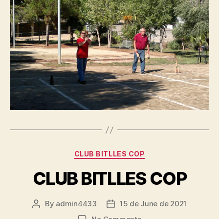
Categories
CLUB BITLLES COP
CLUB BITLLES COP
By
admin4433
15 de June de 2021
Post
Post
author
date
on