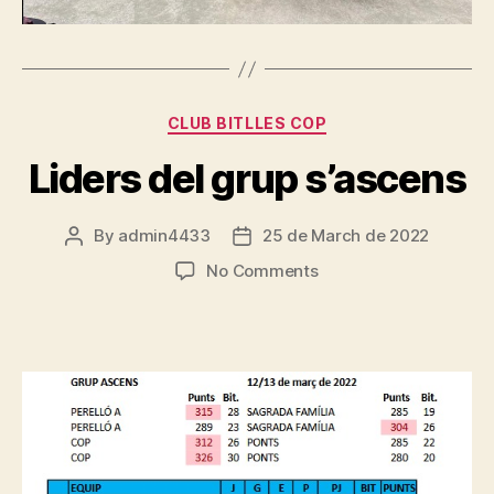
Categories
CLUB BITLLES COP
Liders del grup s’ascens
By
admin4433
25 de March de 2022
Post
Post
author
date
on
No Comments
Liders
del
grup
s’ascens