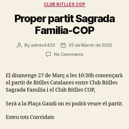
Categories
CLUB BITLLES COP
Proper partit Sagrada
Familia-COP
By
admin4433
25 de March de 2022
Post
Post
author
date
on
No Comments
Proper
partit
Sagrada
El diumenge 27 de Març a les 10:30h començarà
Familia-
el partit de Bitlles Catalanes entre Club Bitlles
COP
Sagrada Familia i el Club Bitlles COP,
Serà a la Plaça Gaudi on es podrà veure el partit.
Esteu tots Convidats