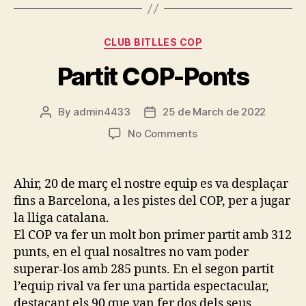
Categories
CLUB BITLLES COP
Partit COP-Ponts
By
admin4433
25 de March de 2022
Post
Post
author
date
on
No Comments
Partit
COP-
Ponts
Ahir, 20 de març el nostre equip es va desplaçar
fins a Barcelona, a les pistes del COP, per a jugar
la lliga catalana.
El COP va fer un molt bon primer partit amb 312
punts, en el qual nosaltres no vam poder
superar-los amb 285 punts. En el segon partit
l’equip rival va fer una partida espectacular,
destacant els 90 que van fer dos dels seus